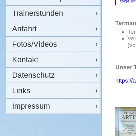
folge u
Trainerstunden
Termin
Anfahrt
Ten
Ver
Fotos/Videos
(vo
Kontakt
Unser T
Datenschutz
https://
Links
Impressum