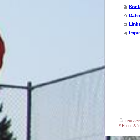
Kont
Date
Link
Impr
Druckver
© Hubert St