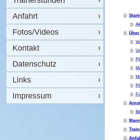
Trainerstunden
Anfahrt
Start
Ak
Fotos/Videos
Über
Vo
Kontakt
U
Pl
Datenschutz
Mi
Mi
Links
Pl
Impressum
Fo
Arns
Bi
Mann
Trai
Anfa